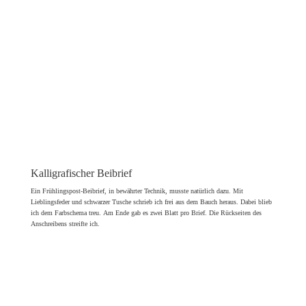
Kalligrafischer Beibrief
Ein Frühlingspost-Beibrief, in bewährter Technik, musste natürlich dazu. Mit
Lieblingsfeder und schwarzer Tusche schrieb ich frei aus dem Bauch heraus. Dabei blieb
ich dem Farbschema treu. Am Ende gab es zwei Blatt pro Brief. Die Rückseiten des
Anschreibens streifte ich.