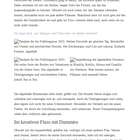
verzichtete auf Details. Schließlich ging es darum, die Entwürfe später zu schneiden.
Daher zeichnete ich mit der flachen, langen Seite des Pinsels, um das das
markmakinghafte zu betonen. Obwohl ich mich sofort mit den Tatulpen verbinden
konnte, entstanden noch ein paar andere Pflanzen. Manchmal lasse ich mich gern auf den
Impuls der Gründlichkeit ein und gehe im Flow weiteren Ideen nach, auch wenn ich sie
nicht mehr brauche.
Du fragst dich, was Tatulpen sind? Hier habe ich darüber berichtet!
Der algenhafte Blumentanz oben rechts gefällt mir. Die floralen Wesen mögen sich
scheinbar und schmiegen sich an- und ineinander. Auch die Überlagerungen sind schön,
aber eignen sich nicht für einen Scherenschnitt. Besonders die Verläufe und die neuen
Farben, die durch die Schichtung entstanden, sind interessant. Bunte Transparentpapiere
wären dem vielleicht nahe gekommen.
Im kreativen Fluss mit Dummies
Obwohl mir der Aquarelleffekt gefallen hat, verfolgte ich einen anderen Plan. Warum
auch immer, bereits bevor die ersten Entwürfe entstanden, hatte ich ein samtiges,