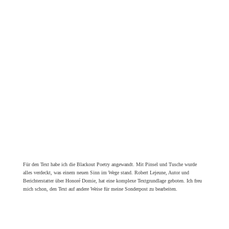
Für den Text habe ich die Blackout Poetry angewandt. Mit Pinsel und Tusche wurde
alles verdeckt, was einem neuen Sinn im Wege stand. Robert Lejeune, Autor und
Berichterstatter über Honoré Domie, hat eine komplexe Textgrundlage geboten. Ich freu
mich schon, den Text auf andere Weise für meine Sonderpost zu bearbeiten.