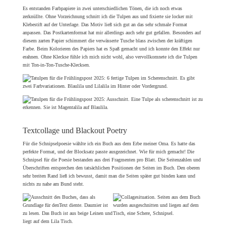
Es entstanden Farbpapiere in zwei unterschiedlichen Tönen, die ich noch etwas
zerknüllte. Ohne Vorzeichnung schnitt ich die Tulpen aus und fixierte sie locker mit
Klebestift auf der Unterlage. Das Motiv ließ sich gut an das sehr schmale Format
anpassen. Das Postkartenformat hat mir allerdings auch sehr gut gefallen. Besonders auf
diesem zarten Papier schimmert die verwässerte Tusche blass zwischen der kräftigen
Farbe. Beim Kolorieren des Papiers hat es Spaß gemacht und ich konnte den Effekt nur
erahnen. Ohne Kleckse fühle ich mich nicht wohl, also vervollkomnete ich die Tulpen
mit Ton-in-Ton-Tusche-Klecksen.
Textcollage und Blackout Poetry
Für die Schnipselpoesie wählte ich ein Buch aus dem Erbe meiner Oma. Es hatte das
perfekte Format, und der Blocksatz passte ausgezeichnet. Wie für mich gemacht! Die
Schnipsel für die Poesie bestanden aus drei Fragmenten pro Blatt. Die Seitenzahlen und
Überschriften entsprechen den tatsächlichen Positionen der Seiten im Buch. Den oberen
sehr breiten Rand ließ ich bewusst, damit man die Seiten später gut binden kann und
nichts zu nahe am Bund steht.