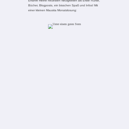
Erfahre meine neuesten Neuigkeiten als Erste! Kurse,
Bücher, Blogposts, ein bisschen Spaß und Infos! Mit
einer kleinen Mausita Monatslosung: