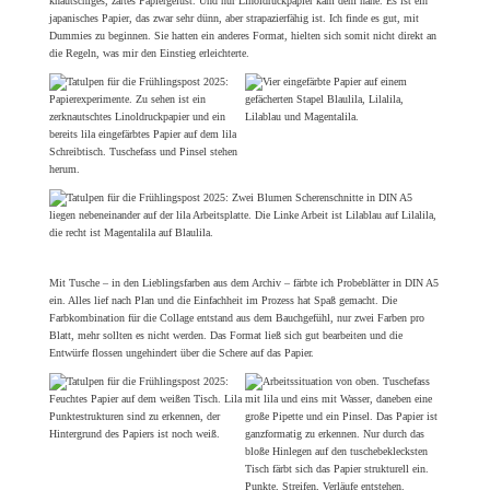
knautschiges, zartes Papiergelüst. Und nur Linoldruckpapier kam dem nahe. Es ist ein
japanisches Papier, das zwar sehr dünn, aber strapazierfähig ist. Ich finde es gut, mit
Dummies zu beginnen. Sie hatten ein anderes Format, hielten sich somit nicht direkt an
die Regeln, was mir den Einstieg erleichterte.
Mit Tusche – in den Lieblingsfarben aus dem Archiv – färbte ich Probeblätter in DIN A5
ein. Alles lief nach Plan und die Einfachheit im Prozess hat Spaß gemacht. Die
Farbkombination für die Collage entstand aus dem Bauchgefühl, nur zwei Farben pro
Blatt, mehr sollten es nicht werden. Das Format ließ sich gut bearbeiten und die
Entwürfe flossen ungehindert über die Schere auf das Papier.