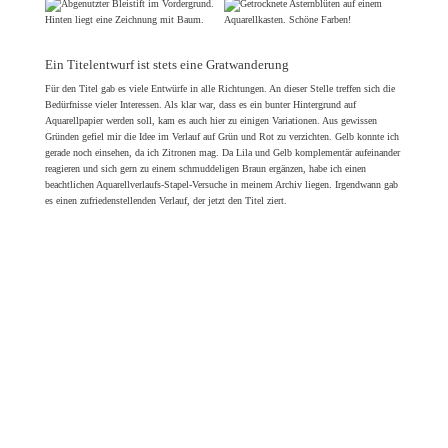
Ein Titelentwurf ist stets eine Gratwanderung
Für den Titel gab es viele Entwürfe in alle Richtungen. An dieser Stelle treffen sich die
Bedürfnisse vieler Interessen. Als klar war, dass es ein bunter Hintergrund auf
Aquarellpapier werden soll, kam es auch hier zu einigen Variationen. Aus gewissen
Gründen gefiel mir die Idee im Verlauf auf Grün und Rot zu verzichten. Gelb konnte ich
gerade noch einsehen, da ich Zitronen mag. Da Lila und Gelb komplementär aufeinander
reagieren und sich gern zu einem schmuddeligen Braun ergänzen, habe ich einen
beachtlichen Aquarellverlaufs-Stapel-Versuche in meinem Archiv liegen. Irgendwann gab
es einen zufriedenstellenden Verlauf, der jetzt den Titel ziert.
Bei »Schöne Post« war der Name des Buches schon viele Monate als Arbeitstitel
etabliert. Ich war irritiert, als er dann ganz einfach zum echten Titel des Buches wurde.
Danach musste ich erstmal in mich gehen, wie ich das finde. Denn der Arbeitstitel kam
spontan aus dem Bauch heraus. Bei »Du kannst zeichnen!« suchten wir lange und
intensiv. Die Vorschläge trafen es alle nicht.
So ging ich in mich und erinnerte mich an einen Workshop, den ich in der Grundschule