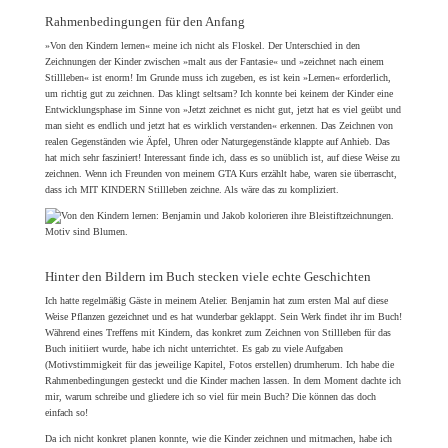
Rahmenbedingungen für den Anfang
»Von den Kindern lernen« meine ich nicht als Floskel. Der Unterschied in den
Zeichnungen der Kinder zwischen »malt aus der Fantasie« und »zeichnet nach einem
Stillleben« ist enorm! Im Grunde muss ich zugeben, es ist kein »Lernen« erforderlich,
um richtig gut zu zeichnen. Das klingt seltsam? Ich konnte bei keinem der Kinder eine
Entwicklungsphase im Sinne von »Jetzt zeichnet es nicht gut, jetzt hat es viel geübt und
man sieht es endlich und jetzt hat es wirklich verstanden« erkennen. Das Zeichnen von
realen Gegenständen wie Äpfel, Uhren oder Naturgegenstände klappte auf Anhieb. Das
hat mich sehr fasziniert! Interessant finde ich, dass es so unüblich ist, auf diese Weise zu
zeichnen. Wenn ich Freunden von meinem GTA Kurs erzählt habe, waren sie überrascht,
dass ich MIT KINDERN Stillleben zeichne. Als wäre das zu kompliziert.
Hinter den Bildern im Buch stecken viele echte Geschichten
Ich hatte regelmäßig Gäste in meinem Atelier. Benjamin hat zum ersten Mal auf diese
Weise Pflanzen gezeichnet und es hat wunderbar geklappt. Sein Werk findet ihr im Buch!
Während eines Treffens mit Kindern, das konkret zum Zeichnen von Stillleben für das
Buch initiiert wurde, habe ich nicht unterrichtet. Es gab zu viele Aufgaben
(Motivstimmigkeit für das jeweilige Kapitel, Fotos erstellen) drumherum. Ich habe die
Rahmenbedingungen gesteckt und die Kinder machen lassen. In dem Moment dachte ich
mir, warum schreibe und gliedere ich so viel für mein Buch? Die können das doch
einfach so!
Da ich nicht konkret planen konnte, wie die Kinder zeichnen und mitmachen, habe ich