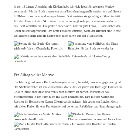
In den 13 Jahren Unterricht mit Kindern habe ich viele Ideen für geeignete Motive
gesammelt. Für das Buch musste ein extra Tischchen hergestellt werden, um auf diesem
Stillleben zu sortieren und auszuprobieren. Dort warteten sie geduldig auf ihren Auftritt.
Auf dem Foto mit dem Skizzenbuch von Selma zeigt sich gut, wie unberechenbar sich
das Licht verhalten hat. Die pralle Sonne war zu hart für gute Fotos, Plissees haben den
Raum zu sehr abgedunkelt. Das beste Fotolicht entstand, wenn der Himmel eine leichte
Wolkendecke hatte und die Sonne noch nicht direkt auf den Tisch schien.
Ein Alltag voller Motive
Ein Jahr lang mit einem Buch »schwanger« zu sein, bedeutet, dass es allgegenwärtig ist.
Das Stiefmütterchen ist ein wunderbares Motiv, das ich jedem ans Herz lege! Eisessen in
Colditz, nicht ohne links und rechts nach Motiven zu suchen. Während es das
Stiefmütterchen in der Form nicht ins Buch geschafft hat, kam mir das wandelnde
Röschen im Botanischen Garten Chemnitz sehr gelegen! Ich suchte ein florales Motiv
mit vielen Farben für eine Projektseite, auf der es um Farbfächer- und Sammlungen geht.