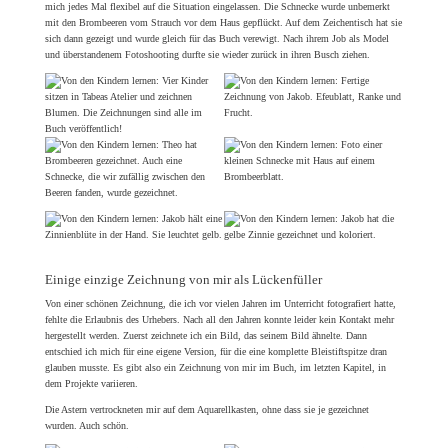
mich jedes Mal flexibel auf die Situation eingelassen. Die Schnecke wurde unbemerkt
mit den Brombeeren vom Strauch vor dem Haus gepflückt. Auf dem Zeichentisch hat sie
sich dann gezeigt und wurde gleich für das Buch verewigt. Nach ihrem Job als Model
und überstandenem Fotoshooting durfte sie wieder zurück in ihren Busch ziehen.
Einige einzige Zeichnung von mir als Lückenfüller
Von einer schönen Zeichnung, die ich vor vielen Jahren im Unterricht fotografiert hatte,
fehlte die Erlaubnis des Urhebers. Nach all den Jahren konnte leider kein Kontakt mehr
hergestellt werden. Zuerst zeichnete ich ein Bild, das seinem Bild ähnelte. Dann
entschied ich mich für eine eigene Version, für die eine komplette Bleistiftspitze dran
glauben musste. Es gibt also ein Zeichnung von mir im Buch, im letzten Kapitel, in
dem Projekte variieren.
Die Astern vertrockneten mir auf dem Aquarellkasten, ohne dass sie je gezeichnet
wurden. Auch schön.