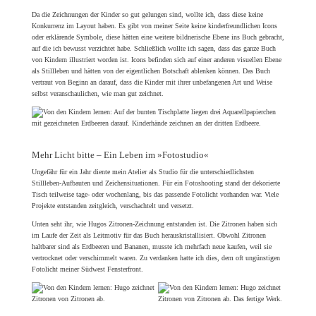
Da die Zeichnungen der Kinder so gut gelungen sind, wollte ich, dass diese keine
Konkurrenz im Layout haben. Es gibt von meiner Seite keine kinderfreundlichen Icons
oder erklärende Symbole, diese hätten eine weitere bildnerische Ebene ins Buch gebracht,
auf die ich bewusst verzichtet habe. Schließlich wollte ich sagen, dass das ganze Buch
von Kindern illustriert worden ist. Icons befinden sich auf einer anderen visuellen Ebene
als Stillleben und hätten von der eigentlichen Botschaft ablenken können. Das Buch
vertraut von Beginn an darauf, dass die Kinder mit ihrer unbefangenen Art und Weise
selbst veranschaulichen, wie man gut zeichnet.
Mehr Licht bitte – Ein Leben im »Fotostudio«
Ungefähr für ein Jahr diente mein Atelier als Studio für die unterschiedlichsten
Stillleben-Aufbauten und Zeichensituationen. Für ein Fotoshooting stand der dekorierte
Tisch teilweise tage- oder wochenlang, bis das passende Fotolicht vorhanden war. Viele
Projekte entstanden zeitgleich, verschachtelt und versetzt.
Unten seht ihr, wie Hugos Zitronen-Zeichnung entstanden ist. Die Zitronen haben sich
im Laufe der Zeit als Leitmotiv für das Buch herauskristallisiert. Obwohl Zitronen
haltbarer sind als Erdbeeren und Bananen, musste ich mehrfach neue kaufen, weil sie
vertrocknet oder verschimmelt waren. Zu verdanken hatte ich dies, dem oft ungünstigen
Fotolicht meiner Südwest Fensterfront.