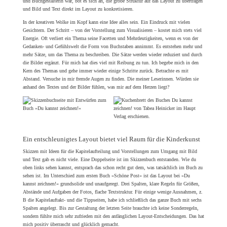
und Buchgestalterin war, bot es sich an, die grobe Struktur auf das Layout zu übertragen
und Bild und Text direkt im Layout zu konkretisieren.
In der kreativen Wolke im Kopf kann eine Idee alles sein. Ein Eindruck mit vielen
Gesichtern. Der Schritt – von der Vorstellung zum Visualisieren – kostet mich stets viel
Energie. Oft verliert ein Thema seine Facetten und Mehrdeutigkeiten, wenn es von der
Gedanken- und Gefühlswelt die Form von Buchstaben annimmt. Es entstehen mehr und
mehr Sätze, um das Thema zu beschreiben. Die Sätze werden wieder reduziert und durch
die Bilder ergänzt. Für mich hat dies viel mit Reibung zu tun. Ich begebe mich in den
Kern des Themas und gehe immer wieder einige Schritte zurück. Betrachte es mit
Abstand. Versuche in mir fremde Augen zu finden. Die meiner Leserinnen. Würden sie
anhand des Textes und der Bilder fühlen, was mir auf dem Herzen liegt?
Ein entschleunigtes Layout bietet viel Raum für die Kinderkunst
Skizzen mit Ideen für die Kapitelaufteilung und Vorstellungen zum Umgang mit Bild
und Text gab es nicht viele. Eine Doppelseite ist im Skizzenbuch entstanden. Wie du
oben links sehen kannst, entsprach das schon recht gut dem, was tatsächlich im Buch zu
sehen ist. Im Unterschied zum ersten Buch »Schöne Post« ist das Layout bei »Du
kannst zeichnen!« grundsolide und unaufgeregt. Drei Spalten, klare Regeln für Größen,
Abstände und Aufgaben der Fotos, flache Textstruktur. Für einige wenige Ausnahmen, z.
B die Kapitelauftakt- und die Tippseiten, habe ich schließlich das ganze Buch mit sechs
Spalten angelegt. Bis zur Gestaltung der letzten Seite brauchte ich keine Sonderregeln,
sondern fühlte mich sehr zufrieden mit den anfänglichen Layout-Entscheidungen. Das hat
mich positiv überrascht und glücklich gemacht.