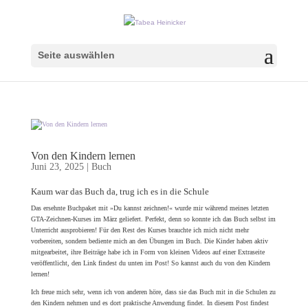
Seite auswählen
Von den Kindern lernen
Juni 23, 2025
|
Buch
Kaum war das Buch da, trug ich es in die Schule
Das ersehnte Buchpaket mit »Du kannst zeichnen!« wurde mir während meines letzten
GTA-Zeichnen-Kurses im März geliefert. Perfekt, denn so konnte ich das Buch selbst im
Unterricht ausprobieren! Für den Rest des Kurses brauchte ich mich nicht mehr
vorbereiten, sondern bediente mich an den Übungen im Buch. Die Kinder haben aktiv
mitgearbeitet, ihre Beiträge habe ich in Form von kleinen Videos auf einer Extraseite
veröffentlicht, den Link findest du unten im Post! So kannst auch du von den Kindern
lernen!
Ich freue mich sehr, wenn ich von anderen höre, dass sie das Buch mit in die Schulen zu
den Kindern nehmen und es dort praktische Anwendung findet. In diesem Post findest